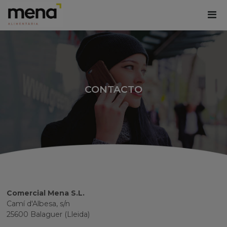
CONTACTO
Comercial Mena S.L.
Camí d'Albesa, s/n
25600 Balaguer (Lleida)