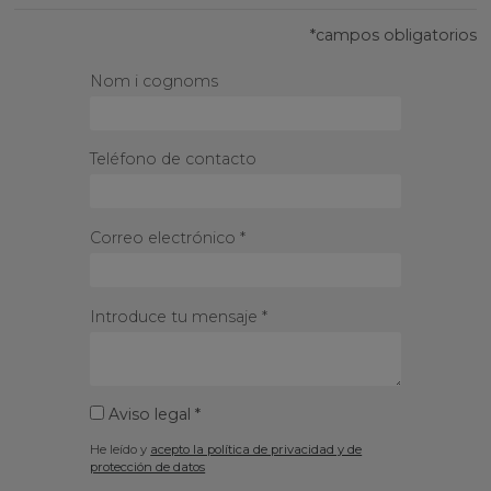
*campos obligatorios
Nom i cognoms
Teléfono de contacto
Correo electrónico *
Introduce tu mensaje *
Aviso legal *
He leído y
acepto la política de privacidad y de
protección de datos