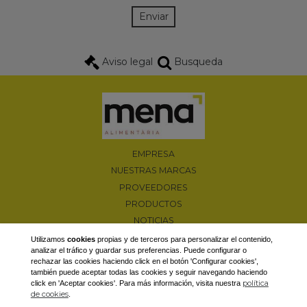
Enviar
Aviso legal
Busqueda
EMPRESA
NUESTRAS MARCAS
PROVEEDORES
PRODUCTOS
NOTICIAS
PROMOCIONES
Utilizamos
cookies
propias y de terceros para personalizar el contenido,
analizar el tráfico y guardar sus preferencias. Puede configurar o
CONTACTAR
rechazar las cookies haciendo click en el botón 'Configurar cookies',
también puede aceptar todas las cookies y seguir navegando haciendo
Camí d'Albesa, s/n 25600 Balaguer (Lleida)
política
click en 'Aceptar cookies'. Para más información, visita nuestra
T. 973 44 66 18 / F. 973 44 83 22
de cookies
.