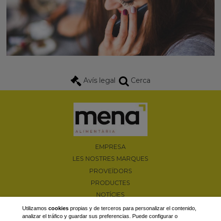
Avís legal
Cerca
EMPRESA
LES NOSTRES MARQUES
PROVEÏDORS
PRODUCTES
NOTÍCIES
PROMOCIONS
Utilizamos
cookies
propias y de terceros para personalizar el contenido,
analizar el tráfico y guardar sus preferencias. Puede configurar o