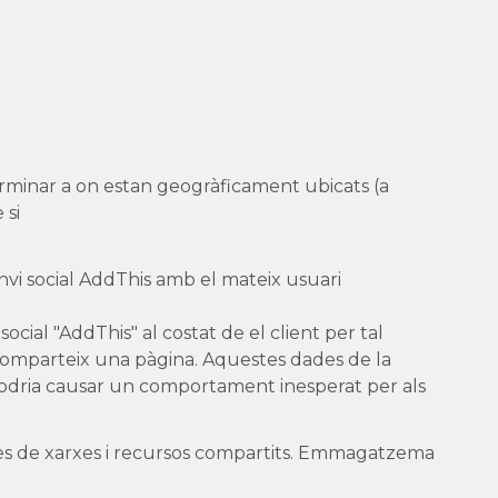
terminar a on estan geogràficament ubicats (a
 si
nvi social AddThis amb el mateix usuari
social "AddThis" al costat de el client per tal
 comparteix una pàgina. Aquestes dades de la
 podria causar un comportament inesperat per als
 de xarxes i recursos compartits. Emmagatzema