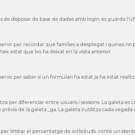
s de disposar de base de dades amb login, es guarda l'úl
 servir per recordar que famílies a desplegat i quines no p
teix estat que les ha deixat en la visita anterior
 servir per saber si un formulari ha estat ja ha estat realit
litza per diferenciar entre usuaris i sessions. La galeta es c
ó prèvia de la galeta _ga. La galeta s'utilitza cada vegad
 per limitar el percentatge de sol·licituds. conté un ident