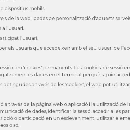
 dispositius mòbils.
eis de la web i dades de personalització d'aquests serveis
a l'usuari.
ticipat l'usuari.
 per als usuaris que accedeixen amb el seu usuari de Fac
 sessió com 'cookies' permanents. Les 'cookies' de ses
gatzemen les dades en el terminal perquè siguin accedits 
s obtingudes a través de les 'cookies', el web pot utilitzar
 través de la pàgina web o aplicació i la utilització de l
omunicació de dades, identificar la sessió, accedir a les p
cripció o participació en un esdeveniment, utilitzar elem
eos o so.