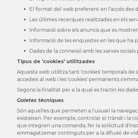
El format del web preferent en l'accés des de
Les últimes recerques realitzades en els serv
Informació sobre els anuncis que es mostren 
Informació de les enquestes en les que ha par
Dades de la connexió amb les xarxes socials
Tipus de 'cookies' utilitzades
Aquesta web utilitza tant 'cookies' temporals de
accedeix al web i les 'cookies' permanents s'emma
Segons la finalitat per a la qual es tractin les dade
Galetes tècniques
Són aquelles que permeten a l'usuari la navegació a
existeixen. Per exemple, controlar el trànsit i la c
que integren una comanda, fer la sol·licitud d'ins
emmagatzemar continguts per a la difusió de víd