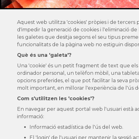
Aquest web utilitza 'cookies' pròpies i de tercers p
d'impedir la generació de cookies i l'eliminació 
les galetes que desitja segons el seu tipus prem
funcionalitats de la pàgina web no estiguin dispon
Què és una 'galeta'?
Una 'cookie' és un petit fragment de text que el
ordinador personal, un telèfon mòbil, una tableta,
opcions preferides, el que pot facilitar la seva prò
molt important, en millorar l'experiència de l'ús 
Com s'utilitzen les 'cookies'?
En navegar per aquest portal web l'usuari està ac
informació:
Informació estadística de l'ús del web.
El 'login' de l'usuari per mantenir la sessió ac