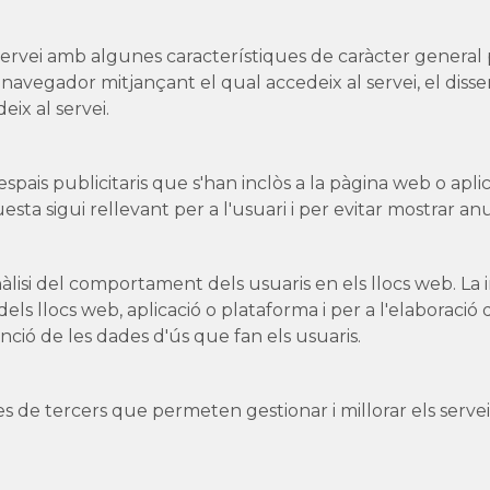
servei amb algunes característiques de caràcter general 
de navegador mitjançant el qual accedeix al servei, el diss
eix al servei.
pais publicitaris que s'han inclòs a la pàgina web o apli
a sigui rellevant per a l'usuari i per evitar mostrar anunc
lisi del comportament dels usuaris en els llocs web. La 
 dels llocs web, aplicació o plataforma i per a l'elaboraci
funció de les dades d'ús que fan els usuaris.
s de tercers que permeten gestionar i millorar els servei