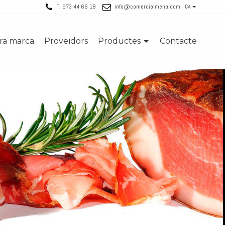
T. 973 44 66 18
info@comercialmena.com
CA
tra marca
Proveïdors
Productes
Contacte