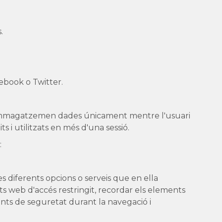
.
ebook o Twitter.
sió emmagatzemen dades únicament mentre l'usuari
i utilitzats en més d'una sessió.
:
es diferents opcions o serveis que en ella
arts web d'accés restringit, recordar els elements
ents de seguretat durant la navegació i