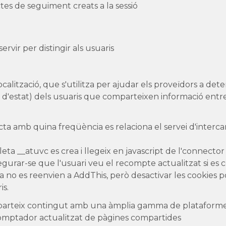
tes de seguiment creats a la sessió
servir per distingir als usuaris
calització, que s'utilitza per ajudar els proveïdors a de
l d'estat) dels usuaris que comparteixen informació entre
ta amb quina freqüència es relaciona el servei d'interca
leta __atuvc es crea i llegeix en javascript de l'connector 
egurar-se que l'usuari veu el recompte actualitzat si es
a no es reenvien a AddThis, però desactivar les cookies
is.
arteix contingut amb una àmplia gamma de plataformes
omptador actualitzat de pàgines compartides