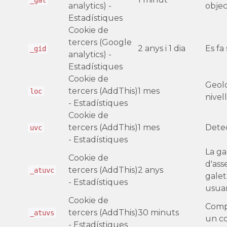
analytics) -
objec
Estadístiques
Cookie de
tercers (Google
2 anys i 1 dia
Es fa 
_gid
analytics) -
Estadístiques
Cookie de
Geolo
tercers (AddThis)
1 mes
loc
nivel
- Estadístiques
Cookie de
tercers (AddThis)
1 mes
Detec
uvc
- Estadístiques
La ga
Cookie de
d'ass
tercers (AddThis)
2 anys
_atuvc
galet
- Estadístiques
usuar
Cookie de
Comp
tercers (AddThis)
30 minuts
_atuvs
un c
- Estadístiques