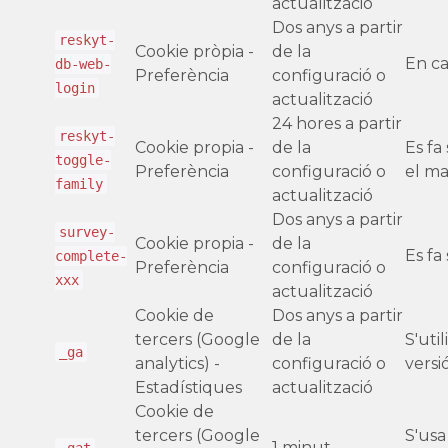
actualització
Dos anys a partir
reskyt-
Cookie pròpia -
de la
En ca
db-web-
Preferència
configuració o
login
actualització
24 hores a partir
reskyt-
Cookie propia -
de la
Es fa
toggle-
Preferència
configuració o
el ma
family
actualització
Dos anys a partir
survey-
Cookie propia -
de la
Es fa
complete-
Preferència
configuració o
xxx
actualització
Cookie de
Dos anys a partir
tercers (Google
de la
S'uti
_ga
analytics) -
configuració o
versi
Estadístiques
actualització
Cookie de
tercers (Google
S'usa
1 minut
_gat