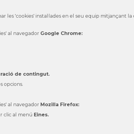
nar les 'cookies' instal·lades en el seu equip mitjançant 
kies' al navegador
Google Chrome:
ració de contingut.
s opcions.
kies' al navegador
Mozilla Firefox:
fer clic al menú
Eines.