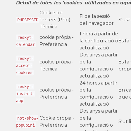
Detall de totes les 'cookies' utilitzades en aqu
Cookie de
Fi de la sessió
tercers (Php) -
S'usa
PHPSESSID
del navegador
Tècnica
1 hora a partir de
cookie pròpia -
reskyt-
la configuració o
Es fa
Preferència
calendar
actualització
Dos anys a partir
reskyt-
cookie pròpia -
de la
Es fa
accept-
Tècnica
configuració o
prope
cookies
actualització
24 hores a partir
reskyt-
cookie pròpia -
de la
En ca
install-
Preferència
configuració o
que d
app
actualització
Dos anys a partir
Cookie propia -
de la
not-show-
S'uti
Preferència
configuració o
popupini