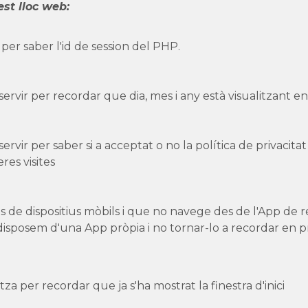
est lloc web:
 per saber l'id de session del PHP.
 servir per recordar que dia, mes i any està visualitzant e
 servir per saber si a acceptat o no la política de privacit
res visites
s de dispositius mòbils i que no navege des de l'App de re
isposem d'una App pròpia i no tornar-lo a recordar en pr
litza per recordar que ja s'ha mostrat la finestra d'inici