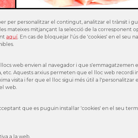
er per personalitzar el contingut, analitzar el trànsit i gu
de les mateixes mitjançant la selecció de la corresponent
ent
aquí
. En cas de bloquejar l'ús de 'cookies' en el seu 
ibles.
s llocs web envien al navegador i que s'emmagatzemen en 
 etc. Aquests arxius permeten que el lloc web recordi info
xima visita i fer que el lloc sigui més útil a l'personalitz
del web.
ceptant que es puguin instal·lar 'cookies' en el seu te
tiva a la web.