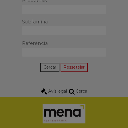
Productes
Subfamília
Referència
Avís legal
Cerca