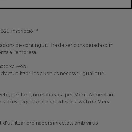
825, inscripció 1ª
icacions de contingut, i ha de ser considerada com
ents a l'empresa.
 mateixa web.
d'actualitzar-los quan es necessiti, igual que
eb i, per tant, no elaborada per Mena Alimentària
 en altres pàgines connectades a la web de Mena
d'utilitzar ordinadors infectats amb virus