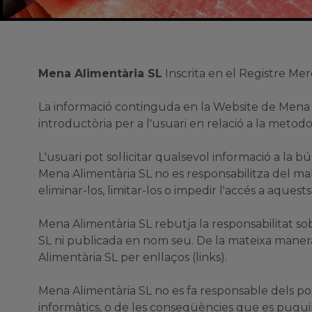
Mena Alimentària SL
Inscrita en el Registre Merca
La informació continguda en la Website de Mena Al
introductòria per a l'usuari en relació a la metodo
L'usuari pot sol·licitar qualsevol informació a la b
Mena Alimentària SL no es responsabilitza del mal 
eliminar-los, limitar-los o impedir l'accés a aquest
Mena Alimentària SL rebutja la responsabilitat s
SL ni publicada en nom seu. De la mateixa manera
Alimentària SL per enllaços (links).
Mena Alimentària SL no es fa responsable dels pos
informàtics, o de les conseqüències que es pugui