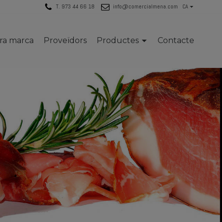
T. 973 44 66 18
info@comercialmena.com
CA
tra marca
Proveïdors
Productes
Contacte