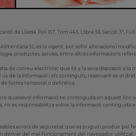
ntil de Lleida. Foli 157, Tom 443. Llibre 56 Secció 3ª, Full 
imentària SL és la vigent, pot sofrir alteracions i modif
logia, productes, serveis, entre altres informacions refer
ústia de correu electrònic que té a la seva disposició a la
ús de la informació i els continguts, reservant-se el dret 
s de forma temporal o definitiva.
obre qualsevol informació no continguda en aquest lloc w
, no es responsabilitza sobre la informació continguda
sibles errors de seguretat que es puguin produir pel fet 
n derivar del mal funcionament del navegador utilitzat.