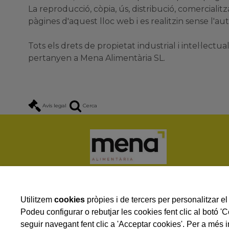
La reproducció, còpia, ús, distribució, comerciali
pàgines d'aquest lloc web i es realitzin sense l'au
Tots els drets de propietat industrial i intel·lect
pertanyen a Mena Alimentària SL.
Avís legal
Cerca
Utilitzem
cookies
pròpies i de tercers per personalitzar el 
Podeu configurar o rebutjar les cookies fent clic al botó '
seguir navegant fent clic a 'Acceptar cookies'. Per a més i