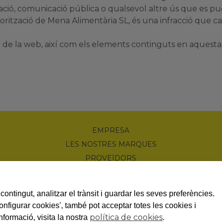
tzació, comunicació pública o qualsevol altre ús que es p
torització de Mena Alimentària SL, és una infracció que cast
ual de la web, així com els elements continguts en aquesta,
EMPRESA
LES NOSTRES MARQUES
PROVEÏDORS
PRODUCTES
NOTÍCIES
contingut, analitzar el trànsit i guardar les seves preferències.
PROMOCIONS
Configurar cookies', també pot acceptar totes les cookies i
política de cookies
nformació, visita la nostra
.