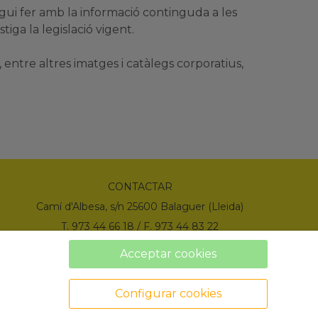
ugui fer amb la informació continguda a les
iga la legislació vigent.
 entre altres imatges i catàlegs corporatius,
CONTACTAR
Camí d'Albesa, s/n 25600 Balaguer (Lleida)
T. 973 44 66 18 / F. 973 44 83 22
info@comercialmena.com
Acceptar cookies
Configurar cookies