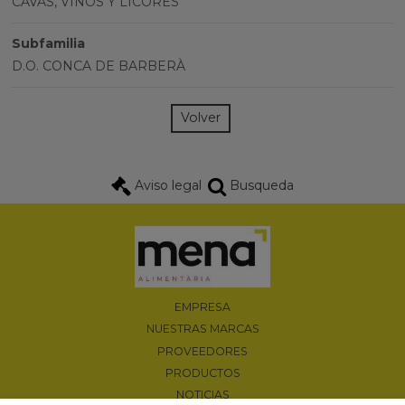
CAVAS, VINOS Y LICORES
Subfamilia
D.O. CONCA DE BARBERÀ
Volver
Aviso legal
Busqueda
EMPRESA
NUESTRAS MARCAS
PROVEEDORES
PRODUCTOS
NOTICIAS