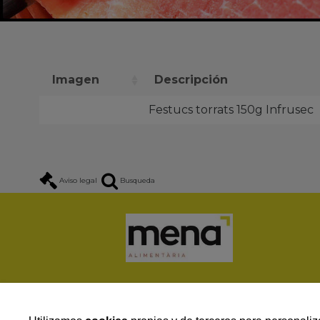
Imagen
Descripción
Festucs torrats 150g Infrusec
Aviso legal
Busqueda