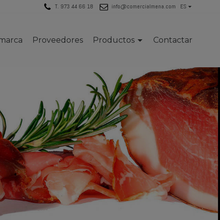
T. 973 44 66 18
info@comercialmena.com
ES
 marca
Proveedores
Productos
Contactar