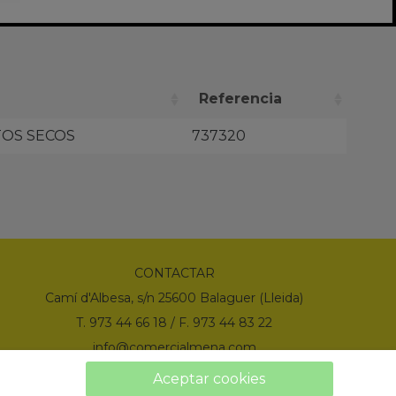
Referencia
OS SECOS
737320
CONTACTAR
Camí d'Albesa, s/n 25600 Balaguer (Lleida)
T. 973 44 66 18 / F. 973 44 83 22
info@comercialmena.com
Aceptar cookies