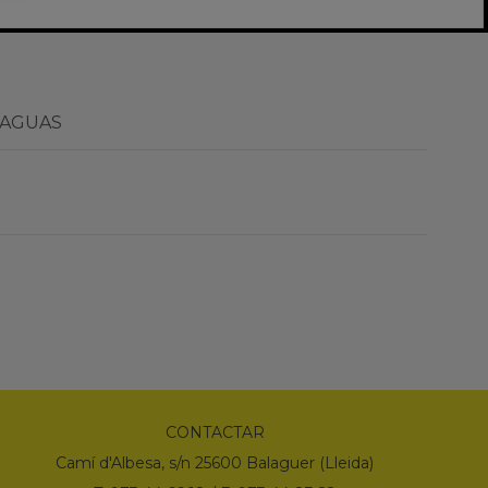
 AGUAS
CONTACTAR
Camí d'Albesa, s/n 25600 Balaguer (Lleida)