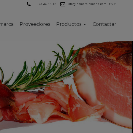
T. 973 44 66 18
info@comercialmena.com
ES
 marca
Proveedores
Productos
Contactar