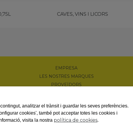
0,75L
CAVES, VINS I LICORS
EMPRESA
LES NOSTRES MARQUES
PROVEÏDORS
PRODUCTES
NOTÍCIES
contingut, analitzar el trànsit i guardar les seves preferències.
PROMOCIONS
Configurar cookies', també pot acceptar totes les cookies i
política de cookies
nformació, visita la nostra
.