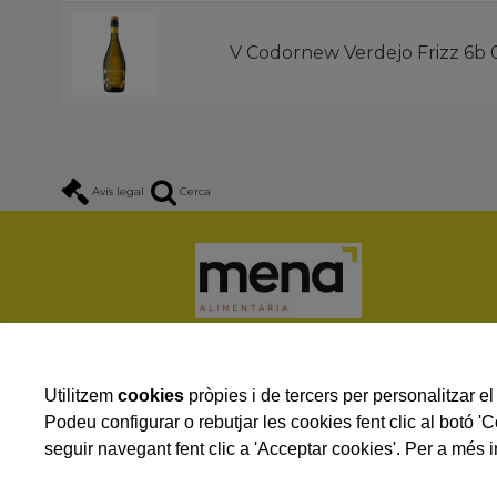
V Codornew Verdejo Frizz 6b 
Avís legal
Cerca
Utilitzem
cookies
pròpies i de tercers per personalitzar el 
Podeu configurar o rebutjar les cookies fent clic al botó '
seguir navegant fent clic a 'Acceptar cookies'. Per a més i