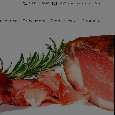
T. 973 44 66 18
info@comercialmena.com
CA
tra marca
Proveïdors
Productes
Contacte