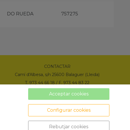
DO RUEDA
757275
CONTACTAR
Camí d'Albesa, s/n 25600 Balaguer (Lleida)
T. 973 44 66 18 / F. 973 44 83 22
info@comercialmena.com
Acceptar cookies
Configurar cookies
Rebutjar cookies