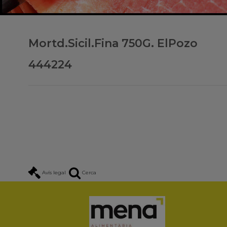
Mortd.Sicil.Fina 750G. ElPozo
444224
Avís legal
Cerca