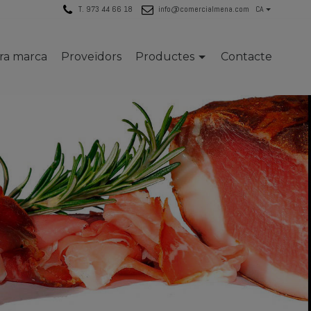
T. 973 44 66 18
info@comercialmena.com
CA
tra marca
Proveïdors
Productes
Contacte