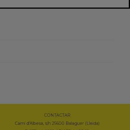
CONTACTAR
Camí d'Albesa, s/n 25600 Balaguer (Lleida)