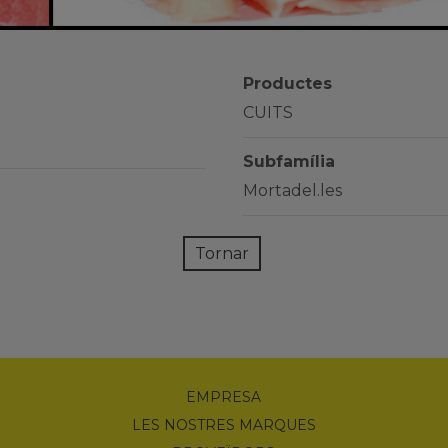
Productes
CUITS
Subfamília
Mortadel.les
Tornar
EMPRESA
LES NOSTRES MARQUES