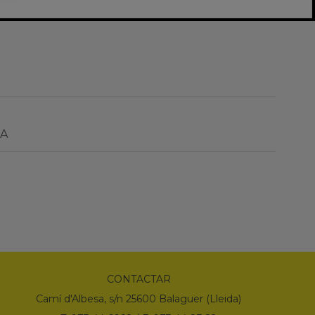
CA
CONTACTAR
Camí d'Albesa, s/n 25600 Balaguer (Lleida)