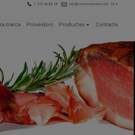
T. 973 44 66 18
info@comercialmena.com
CA
tra marca
Proveïdors
Productes
Contacte