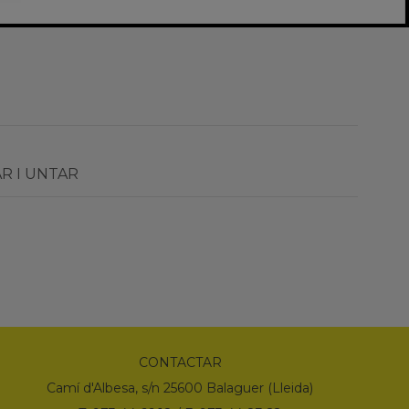
R I UNTAR
CONTACTAR
Camí d'Albesa, s/n 25600 Balaguer (Lleida)