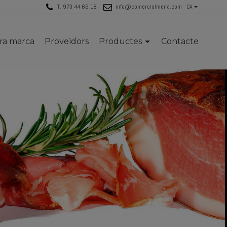
T. 973 44 66 18
info@comercialmena.com
CA
tra marca
Proveïdors
Productes
Contacte