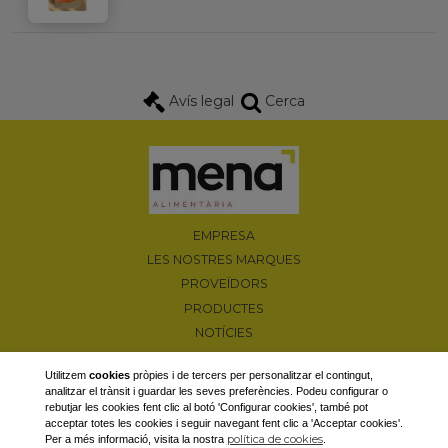
Avís legal
Cerca
EMPRESA
LES NOSTRES MARQUES
PROVEÏDORS
PRODUCTES
NOTÍCIES
PROMOCIONS
Utilitzem
cookies
pròpies i de tercers per personalitzar el contingut,
CONTACTAR
analitzar el trànsit i guardar les seves preferències. Podeu configurar o
rebutjar les cookies fent clic al botó 'Configurar cookies', també pot
Camí d'Albesa, s/n 25600 Balaguer (Lleida)
acceptar totes les cookies i seguir navegant fent clic a 'Acceptar cookies'.
T. 973 44 66 18 / F. 973 44 83 22
política de cookies
Per a més informació, visita la nostra
.