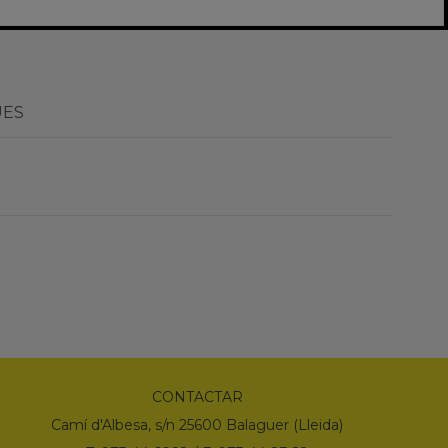
ÜES
CONTACTAR
Camí d'Albesa, s/n 25600 Balaguer (Lleida)