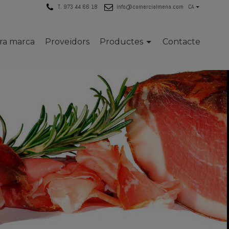
T. 973 44 66 18
info@comercialmena.com
CA
tra marca
Proveïdors
Productes
Contacte