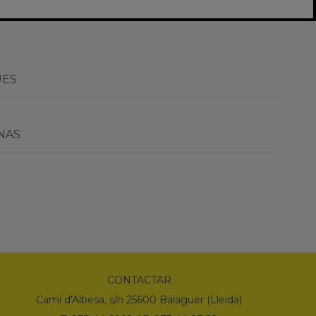
ÜES
NAS
CONTACTAR
Camí d'Albesa, s/n 25600 Balaguer (Lleida)