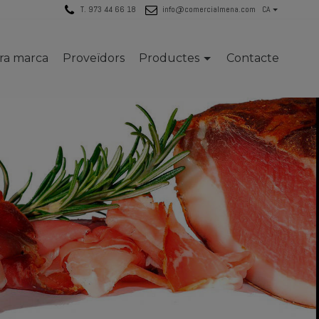
T. 973 44 66 18
info@comercialmena.com
CA
tra marca
Proveïdors
Productes
Contacte