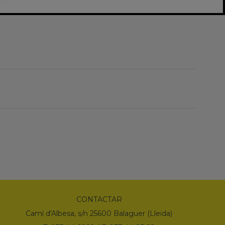
CONTACTAR
Camí d'Albesa, s/n 25600 Balaguer (Lleida)