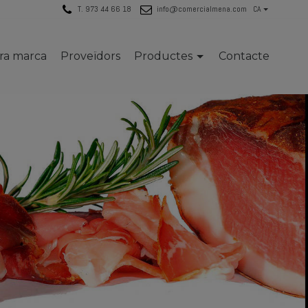
T. 973 44 66 18
info@comercialmena.com
CA
tra marca
Proveïdors
Productes
Contacte