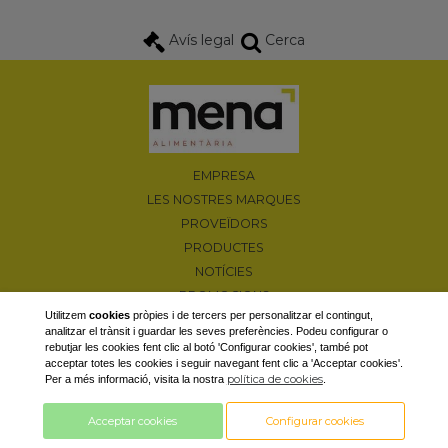
Avís legal
Cerca
EMPRESA
LES NOSTRES MARQUES
PROVEÏDORS
PRODUCTES
NOTÍCIES
PROMOCIONS
Utilitzem
cookies
pròpies i de tercers per personalitzar el contingut,
CONTACTAR
analitzar el trànsit i guardar les seves preferències. Podeu configurar o
rebutjar les cookies fent clic al botó 'Configurar cookies', també pot
Camí d'Albesa, s/n 25600 Balaguer (Lleida)
acceptar totes les cookies i seguir navegant fent clic a 'Acceptar cookies'.
T. 973 44 66 18 / F. 973 44 83 22
política de cookies
Per a més informació, visita la nostra
.
info@comercialmena.com
Acceptar cookies
Configurar cookies