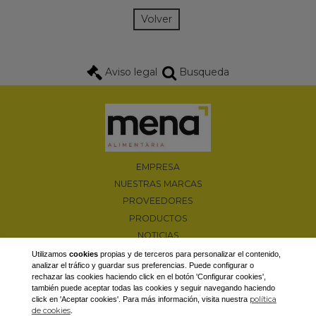
Volver
Aviso legal
Busqueda
EMPRESA
NUESTRAS MARCAS
PROVEEDORES
PRODUCTOS
NOTICIAS
PROMOCIONES
Utilizamos
cookies
propias y de terceros para personalizar el contenido,
analizar el tráfico y guardar sus preferencias. Puede configurar o
CONTACTAR
rechazar las cookies haciendo click en el botón 'Configurar cookies',
también puede aceptar todas las cookies y seguir navegando haciendo
Camí d'Albesa, s/n 25600 Balaguer (Lleida)
política
click en 'Aceptar cookies'. Para más información, visita nuestra
T. 973 44 66 18 / F. 973 44 83 22
de cookies
.