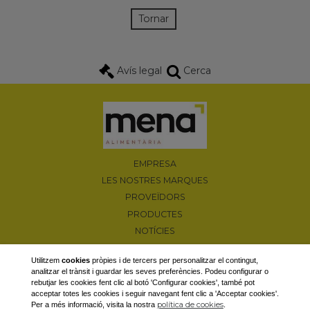
Tornar
Avís legal
Cerca
EMPRESA
LES NOSTRES MARQUES
PROVEÏDORS
PRODUCTES
NOTÍCIES
PROMOCIONS
Utilitzem
cookies
pròpies i de tercers per personalitzar el contingut,
CONTACTAR
analitzar el trànsit i guardar les seves preferències. Podeu configurar o
rebutjar les cookies fent clic al botó 'Configurar cookies', també pot
Camí d'Albesa, s/n 25600 Balaguer (Lleida)
acceptar totes les cookies i seguir navegant fent clic a 'Acceptar cookies'.
T. 973 44 66 18 / F. 973 44 83 22
política de cookies
Per a més informació, visita la nostra
.